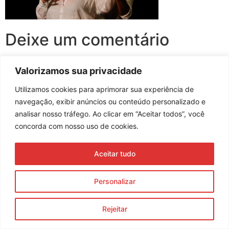
Deixe um comentário
Você precisa fazer o
login
para publicar um comentário.
Valorizamos sua privacidade
Utilizamos cookies para aprimorar sua experiência de
navegação, exibir anúncios ou conteúdo personalizado e
analisar nosso tráfego. Ao clicar em “Aceitar todos”, você
Assine nossa newsletter
concorda com nosso uso de cookies.
Aceitar tudo
Enviar
Personalizar
© 2023 Morente Forte. Todos os direitos reservados
Política de Privacidade e Termos de Uso
Rejeitar