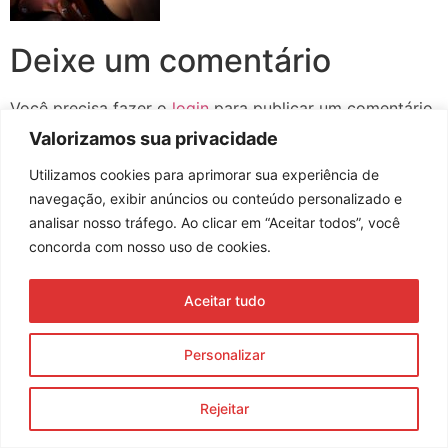
Deixe um comentário
Você precisa fazer o
login
para publicar um comentário.
Valorizamos sua privacidade
Utilizamos cookies para aprimorar sua experiência de
navegação, exibir anúncios ou conteúdo personalizado e
Assine nossa newsletter
analisar nosso tráfego. Ao clicar em “Aceitar todos”, você
concorda com nosso uso de cookies.
Aceitar tudo
Enviar
© 2023 Morente Forte. Todos os direitos reservados
Personalizar
Política de Privacidade e Termos de Uso
Rejeitar