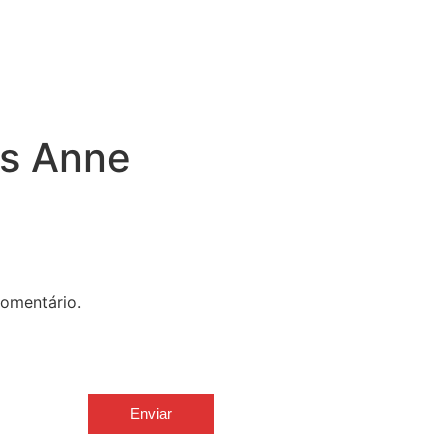
tro está aqui
ãs Anne
omentário.
Enviar