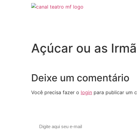
O melhor do tea
Açúcar ou as Irm
Deixe um comentário
Você precisa fazer o
login
para publicar um c
Assine nossa newsletter
© 2023 Morente Forte. Todos os direitos reservados