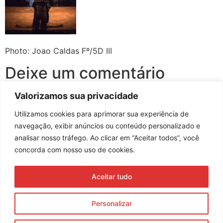
Photo: Joao Caldas Fº/5D III
Deixe um comentário
Valorizamos sua privacidade
Você precisa fazer o
login
para publicar um comentário.
Utilizamos cookies para aprimorar sua experiência de
navegação, exibir anúncios ou conteúdo personalizado e
analisar nosso tráfego. Ao clicar em “Aceitar todos”, você
concorda com nosso uso de cookies.
Assine nossa newsletter
Aceitar tudo
Enviar
Personalizar
© 2023 Morente Forte. Todos os direitos reservados