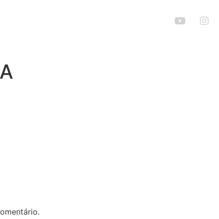
eatro está aqui
IA
omentário.