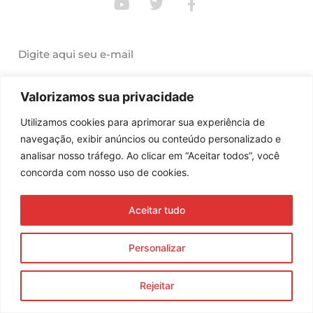
Assine nossa newsletter
Enviar
Valorizamos sua privacidade
© 2023 Morente Forte. Todos os direitos reservados
Utilizamos cookies para aprimorar sua experiência de
navegação, exibir anúncios ou conteúdo personalizado e
Política de Privacidade e Termos de Uso
analisar nosso tráfego. Ao clicar em “Aceitar todos”, você
concorda com nosso uso de cookies.
Aceitar tudo
Personalizar
Rejeitar