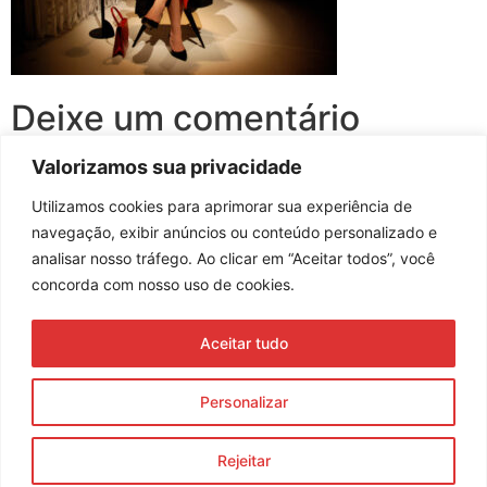
Deixe um comentário
Valorizamos sua privacidade
Você precisa fazer o
login
para publicar um comentário.
Utilizamos cookies para aprimorar sua experiência de
navegação, exibir anúncios ou conteúdo personalizado e
analisar nosso tráfego. Ao clicar em “Aceitar todos”, você
concorda com nosso uso de cookies.
Assine nossa newsletter
Aceitar tudo
Enviar
Personalizar
© 2023 Morente Forte. Todos os direitos reservados
Rejeitar
Política de Privacidade e Termos de Uso