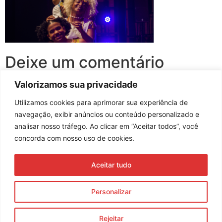
Deixe um comentário
Valorizamos sua privacidade
Você precisa fazer o
login
para publicar um comentário.
Utilizamos cookies para aprimorar sua experiência de
navegação, exibir anúncios ou conteúdo personalizado e
analisar nosso tráfego. Ao clicar em “Aceitar todos”, você
concorda com nosso uso de cookies.
Assine nossa newsletter
Aceitar tudo
Enviar
Personalizar
© 2023 Morente Forte. Todos os direitos reservados
Rejeitar