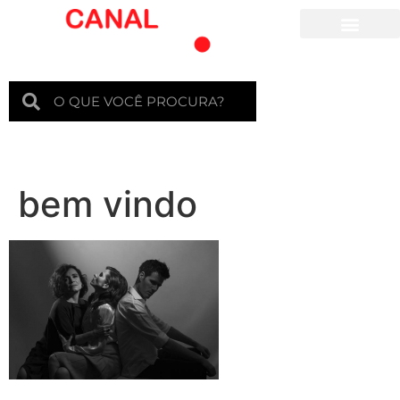
Para crianças
bem vindo