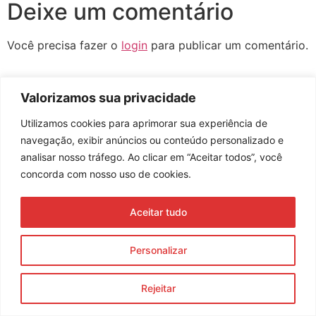
Deixe um comentário
Você precisa fazer o
login
para publicar um comentário.
Valorizamos sua privacidade
Assine nossa newsletter
Utilizamos cookies para aprimorar sua experiência de
navegação, exibir anúncios ou conteúdo personalizado e
analisar nosso tráfego. Ao clicar em “Aceitar todos”, você
concorda com nosso uso de cookies.
Enviar
Aceitar tudo
© 2023 Morente Forte. Todos os direitos reservados
Política de Privacidade e Termos de Uso
Personalizar
Rejeitar