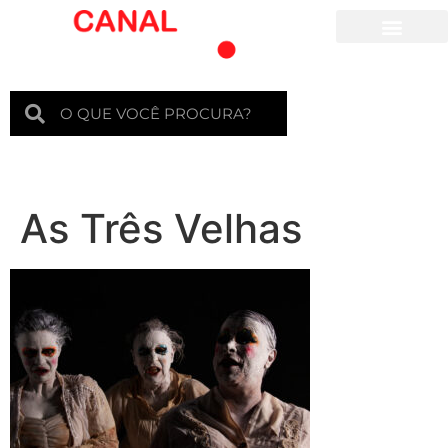
Para crianças
As Três Velhas