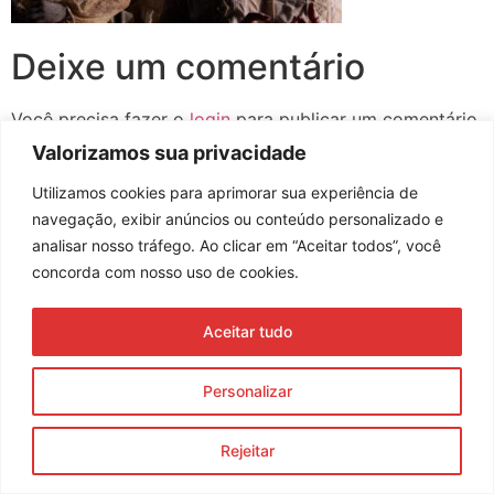
Deixe um comentário
Você precisa fazer o
login
para publicar um comentário.
Valorizamos sua privacidade
Utilizamos cookies para aprimorar sua experiência de
navegação, exibir anúncios ou conteúdo personalizado e
Assine nossa newsletter
analisar nosso tráfego. Ao clicar em “Aceitar todos”, você
concorda com nosso uso de cookies.
Aceitar tudo
Enviar
© 2023 Morente Forte. Todos os direitos reservados
Personalizar
Política de Privacidade e Termos de Uso
Rejeitar