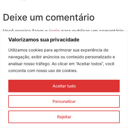
Deixe um comentário
Você precisa fazer o
login
para publicar um comentário.
Valorizamos sua privacidade
Utilizamos cookies para aprimorar sua experiência de
navegação, exibir anúncios ou conteúdo personalizado e
Assine nossa newsletter
analisar nosso tráfego. Ao clicar em “Aceitar todos”, você
concorda com nosso uso de cookies.
Aceitar tudo
Enviar
© 2023 Morente Forte. Todos os direitos reservados
Personalizar
Política de Privacidade e Termos de Uso
Rejeitar