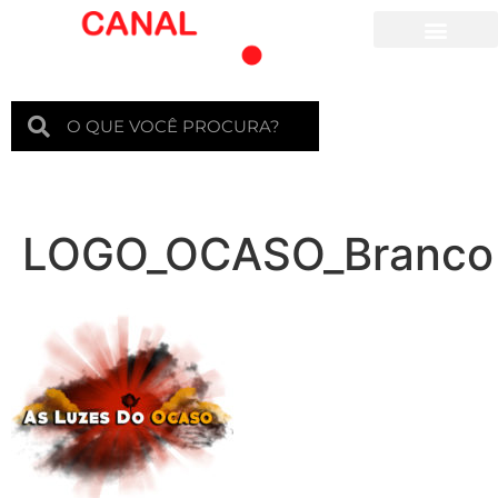
Para crianças
LOGO_OCASO_Branco