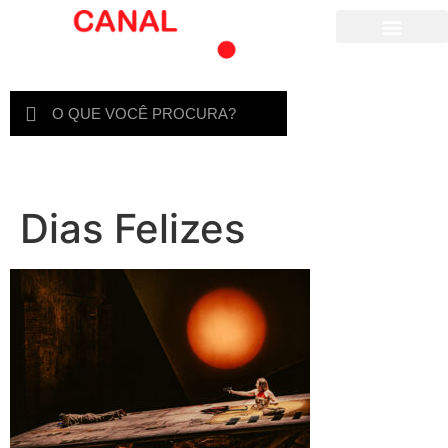
Para crianças
Dias Felizes