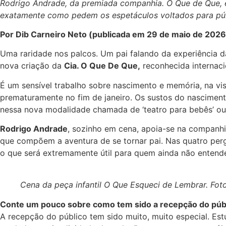
Rodrigo Andrade, da premiada companhia. O Que de Que, e
exatamente como pedem os espetáculos voltados para públ
Por Dib Carneiro Neto (publicada em 29 de maio de 2026
Uma raridade nos palcos. Um pai falando da experiência 
nova criação da
Cia. O Que De Que,
reconhecida internaci
É um sensível trabalho sobre nascimento e memória, na visã
prematuramente no fim de janeiro. Os sustos do nascimen
nessa nova modalidade chamada de ‘teatro para bebês’ ou p
Rodrigo Andrade
, sozinho em cena, apoia-se na companh
que compõem a aventura de se tornar pai. Nas quatro perg
o que será extremamente útil para quem ainda não entende
Cena da peça infantil O Que Esqueci de Lembrar. Fot
Conte um pouco sobre como tem sido a recepção do públ
A recepção do público tem sido muito, muito especial. Es