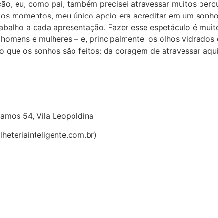
ão, eu, como pai, também precisei atravessar muitos percu
uitos momentos, meu único apoio era acreditar em um son
rabalho a cada apresentação. Fazer esse espetáculo é muito d
 homens e mulheres – e, principalmente, os olhos vidrados
so que os sonhos são feitos: da coragem de atravessar aqu
Ramos 54, Vila Leopoldina
heteriainteligente.com.br)