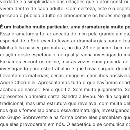
verdade e a simplicidade das relações que o ator constró
vivem dentro de cada adulto. Com certeza, este é o espet
percebo o público adulto se emocionar e os bebês mergul
É um trabalho muito particular, uma dramaturgia muito pe
Essa dramaturgia foi arrancada de mim pela grande amiga,
especial de o Sobrevento levantar dramaturgias para o tea
Minha filha nasceu prematura, no dia 23 de janeiro, bem n
criação deste espetáculo, no qual já vinha investigando 
Fazíamos encontros online, muitas vezes comigo ainda no 
investigando para este trabalho e que havia surgido dura
Levantamos materiais, cenas, imagens, caminhos possíveis
André Cherubini. Apresentamos tudo o que havíamos criado 
acabou de nascer.” Foi o que fiz. Sem muito julgamento. 
apresentei a primeira carta. Sandra a levou. No dia segu
tradicional, mas uma estrutura que revelava, com muita de
nos quais fomos lapidando essa dramaturgia, investigando 
do Grupo Sobrevento e na forma como eles percebiam que 
que eles provocaram em nós. O espetáculo se comunica co