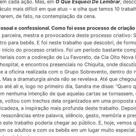
i em cada ação. Mas, em
O Que Esqueci De Lembrar
, desc
áculo mais difícil em que atuo – e olha que temos 10 trab
harem, de fato, na contemplação da cena.
ssoal e confessional. Como foi esse processo de criação 
 parceira, mestra e provocadora deste processo criativo: 
tro para bebês. E foi neste trabalho que descobri, de for
o início do processo criativo. Foi um período bastante com
materiais com a codireção de Lu Favoreto, da Cia Oito Nov
hospital, e encontros presenciais no Chiquita, onde discu
nte a oficina realizada com o Grupo Sobrevento, dentro do
. Mas a dramaturgia ainda não se revelava. Até que chego
até ali e, logo no primeiro dia, Sandra me disse: “Quero 
Sem nenhuma intenção de que aquelas cartas se tornassem, 
inte, voltou com trechos dela organizados em uma proposta
licadeza, a inspiração mais profunda deste trabalho. Depoi
ressonâncias entre palavra, silêncio, gesto, memória e pre
este trabalho poderia chegar ao público. E, hoje, vemos 
m os adultos e com os bebês em um lugar muito especial.