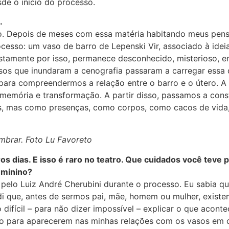
de o início do processo.
.
o. Depois de meses com essa matéria habitando meus pens
esso: um vaso de barro de Lepenski Vir, associado à ideia
justamente por isso, permanece desconhecido, misterioso, e
vasos que inundaram a cenografia passaram a carregar essa
 para compreendermos a relação entre o barro e o útero. A
 memória e transformação. A partir disso, passamos a cons
, mas como presenças, como corpos, como cacos de vida, 
mbrar. Foto Lu Favoreto
s dias. E isso é raro no teatro. Que cuidados você teve 
eminino?
pelo Luiz André Cherubini durante o processo. Eu sabia que
 que, antes de sermos pai, mãe, homem ou mulher, existe
 difícil – para não dizer impossível – explicar o que acon
o para aparecerem nas minhas relações com os vasos em ce