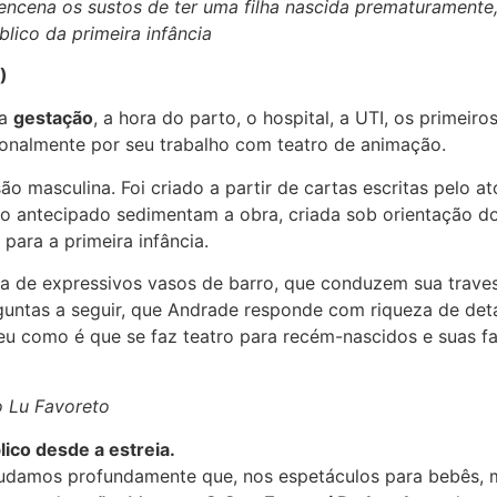
ncena os sustos de ter uma filha nascida prematuramente
ico da primeira infância
)
da
gestação
, a hora do parto, o hospital, a UTI, os primeir
onalmente por seu trabalho com teatro de animação.
o masculina. Foi criado a partir de cartas escritas pelo at
to antecipado sedimentam a obra, criada sob orientação d
ara a primeira infância.
ia de expressivos vasos de barro, que conduzem sua trav
untas a seguir, que Andrade responde com riqueza de detal
u como é que se faz teatro para recém-nascidos e suas fam
o Lu Favoreto
ico desde a estreia.
tudamos profundamente que, nos espetáculos para bebês, ma