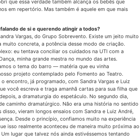
obri que essa verdade também alcança os bebês que
alhos em repertório. Mas também é aquele em que mais
falando de si e querendo atingir a todos?
Sandra Vargas, do Grupo Sobrevento. Existe um jeito muito
ma muito concreta, a potência desse modo de criação.
plexo: eu tentava conciliar os cuidados na UTI com a
a Dança, minha grande mestra no mundo das artes.
tíamos o tema do barro — matéria que eu vinha
 nosso projeto contemplado pelo Fomento ao Teatro.
u o encontro, já programado, com Sandra Vargas e Luiz
que você escreva e traga amanhã cartas para sua filha que
depois, a dramaturgia do espetáculo. No segundo dia,
 de caminho dramatúrgico. Não era uma história no sentido
s disso, vieram longos ensaios com Sandra e Luiz André,
sença. Desde o princípio, confiamos muito na experiência
que isso realmente aconteceu de maneira muito próxima ao
 Um lugar que talvez nós ainda estivéssemos tentando