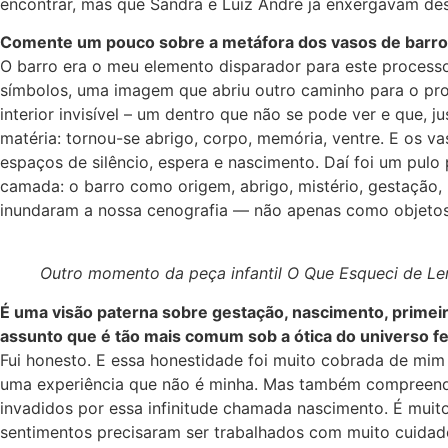
encontrar, mas que Sandra e Luiz André já enxergavam des
Comente um pouco sobre a metáfora dos vasos de barro
O barro era o meu elemento disparador para este process
símbolos, uma imagem que abriu outro caminho para o proc
interior invisível – um dentro que não se pode ver e que, 
matéria: tornou-se abrigo, corpo, memória, ventre. E os 
espaços de silêncio, espera e nascimento. Daí foi um pulo
camada: o barro como origem, abrigo, mistério, gestação,
inundaram a nossa cenografia — não apenas como objetos
Outro momento da peça infantil O Que Esqueci de Le
É uma visão paterna sobre gestação, nascimento, primeiro
assunto que é tão mais comum sob a ótica do universo f
Fui honesto. E essa honestidade foi muito cobrada de mim 
uma experiência que não é minha. Mas também compreendi
invadidos por essa infinitude chamada nascimento. É muito
sentimentos precisaram ser trabalhados com muito cuidad