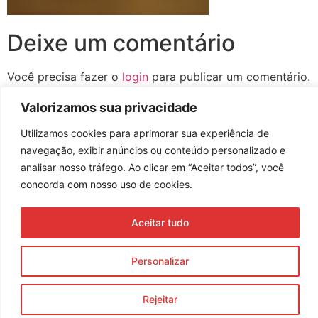
Deixe um comentário
Você precisa fazer o
login
para publicar um comentário.
Valorizamos sua privacidade
Utilizamos cookies para aprimorar sua experiência de
navegação, exibir anúncios ou conteúdo personalizado e
Assine nossa newsletter
analisar nosso tráfego. Ao clicar em “Aceitar todos”, você
concorda com nosso uso de cookies.
Aceitar tudo
Enviar
© 2023 Morente Forte. Todos os direitos reservados
Personalizar
Política de Privacidade e Termos de Uso
Rejeitar