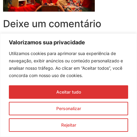
Deixe um comentário
Você precisa fazer o
login
para publicar um comentário.
Valorizamos sua privacidade
Utilizamos cookies para aprimorar sua experiência de
navegação, exibir anúncios ou conteúdo personalizado e
analisar nosso tráfego. Ao clicar em “Aceitar todos”, você
Assine nossa newsletter
concorda com nosso uso de cookies.
Aceitar tudo
Enviar
Personalizar
© 2023 Morente Forte. Todos os direitos reservados
Política de Privacidade e Termos de Uso
Rejeitar