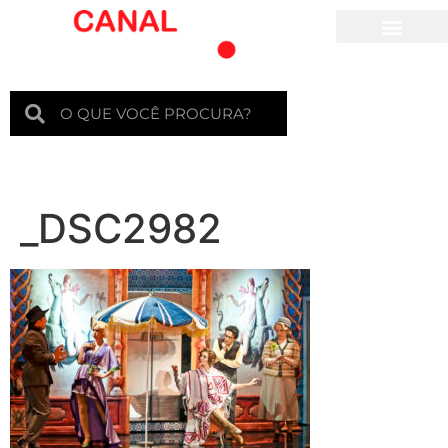
Para crianças
_DSC2982