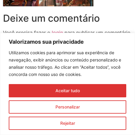
Deixe um comentário
Você precisa fazer o
login
para publicar um comentário.
Valorizamos sua privacidade
Utilizamos cookies para aprimorar sua experiência de
navegação, exibir anúncios ou conteúdo personalizado e
Assine nossa newsletter
analisar nosso tráfego. Ao clicar em “Aceitar todos”, você
concorda com nosso uso de cookies.
Aceitar tudo
Enviar
© 2023 Morente Forte. Todos os direitos reservados
Personalizar
Política de Privacidade e Termos de Uso
Rejeitar