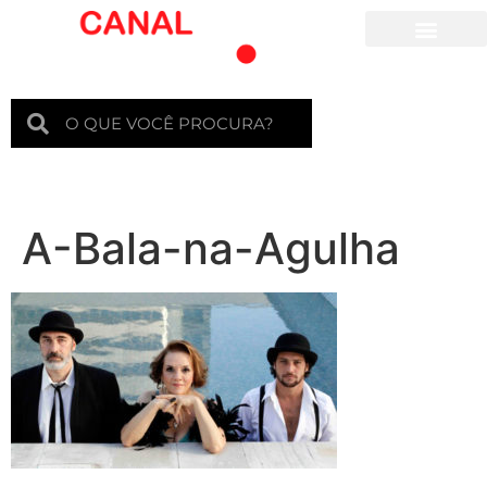
Para crianças
A-Bala-na-Agulha