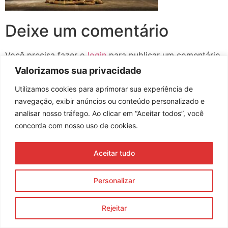
Deixe um comentário
Você precisa fazer o
login
para publicar um comentário.
Valorizamos sua privacidade
Utilizamos cookies para aprimorar sua experiência de
navegação, exibir anúncios ou conteúdo personalizado e
Assine nossa newsletter
analisar nosso tráfego. Ao clicar em “Aceitar todos”, você
concorda com nosso uso de cookies.
Aceitar tudo
Enviar
© 2023 Morente Forte. Todos os direitos reservados
Personalizar
Política de Privacidade e Termos de Uso
Rejeitar