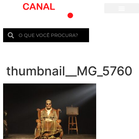
Para crianças
thumbnail__MG_5760