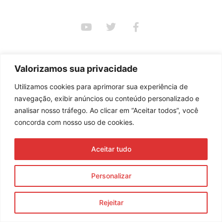
Assine nossa newsletter
Valorizamos sua privacidade
Utilizamos cookies para aprimorar sua experiência de
Enviar
navegação, exibir anúncios ou conteúdo personalizado e
© 2023 Morente Forte. Todos os direitos reservados
analisar nosso tráfego. Ao clicar em “Aceitar todos”, você
concorda com nosso uso de cookies.
Política de Privacidade e Termos de Uso
Aceitar tudo
Personalizar
Rejeitar