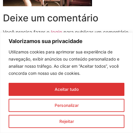
Deixe um comentário
Você precisa fazer o
login
para publicar um comentário.
Valorizamos sua privacidade
Utilizamos cookies para aprimorar sua experiência de
navegação, exibir anúncios ou conteúdo personalizado e
Assine nossa newsletter
analisar nosso tráfego. Ao clicar em “Aceitar todos”, você
concorda com nosso uso de cookies.
Aceitar tudo
Enviar
© 2023 Morente Forte. Todos os direitos reservados
Personalizar
Política de Privacidade e Termos de Uso
Rejeitar