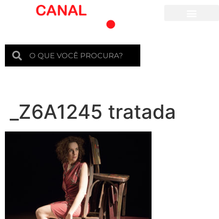
Para crianças
_Z6A1245 tratada