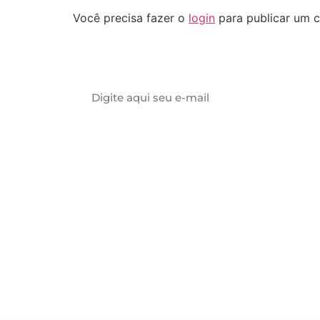
Você precisa fazer o
login
para publicar um c
Assine nossa newsletter
© 2023 Morente Forte. Todos os direitos reservados