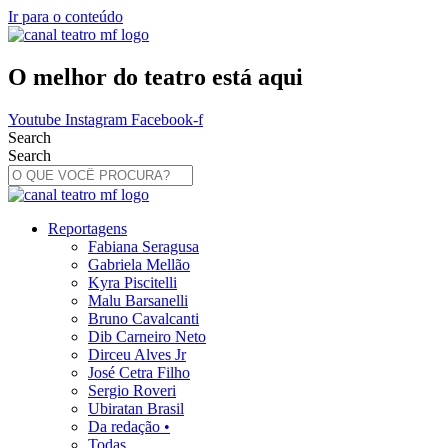
Ir para o conteúdo
O melhor do teatro está aqui
Youtube
Instagram
Facebook-f
Search
Search
Reportagens
Fabiana Seragusa
Gabriela Mellão
Kyra Piscitelli
Malu Barsanelli
Bruno Cavalcanti
Dib Carneiro Neto
Dirceu Alves Jr
José Cetra Filho
Sergio Roveri
Ubiratan Brasil
Da redação •
Todas