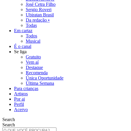
José Cetra Filho
Sergio Roveri
Ubiratan Brasil
Da redação •
Todas
Em cartaz
Todos
Musical
É o canal
Se liga
Gratuito
Vem aí
Destaque
Recomenda
Única Oportunidade
Última Semana
Para crianças
Artigos
Por ai
Perfil
Acervo
Search
Search