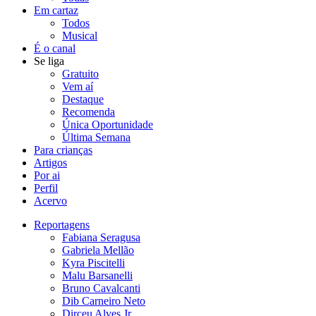
Em cartaz
Todos
Musical
É o canal
Se liga
Gratuito
Vem aí
Destaque
Recomenda
Única Oportunidade
Última Semana
Para crianças
Artigos
Por ai
Perfil
Acervo
Reportagens
Fabiana Seragusa
Gabriela Mellão
Kyra Piscitelli
Malu Barsanelli
Bruno Cavalcanti
Dib Carneiro Neto
Dirceu Alves Jr