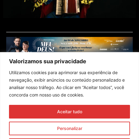
Valorizamos sua privacidade
Utilizamos cookies para aprimorar sua experiência de
navegação, exibir anúncios ou conteúdo personalizado e
analisar nosso tráfego. Ao clicar em “Aceitar todos”, você
concorda com nosso uso de cookies.
Assine nossa newsletter
Aceitar tudo
Enviar
Personalizar
© 2023 Morente Forte. Todos os direitos reservados