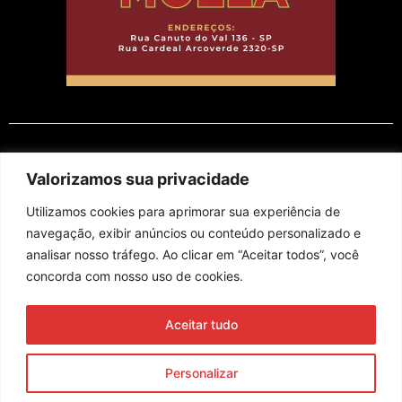
EM CARTAZ
Valorizamos sua privacidade
Utilizamos cookies para aprimorar sua experiência de
navegação, exibir anúncios ou conteúdo personalizado e
analisar nosso tráfego. Ao clicar em “Aceitar todos”, você
concorda com nosso uso de cookies.
Assine nossa newsletter
Aceitar tudo
Enviar
Personalizar
© 2023 Morente Forte. Todos os direitos reservados