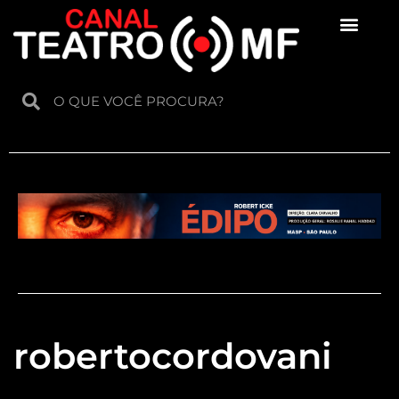
Para crianças
robertocordovani