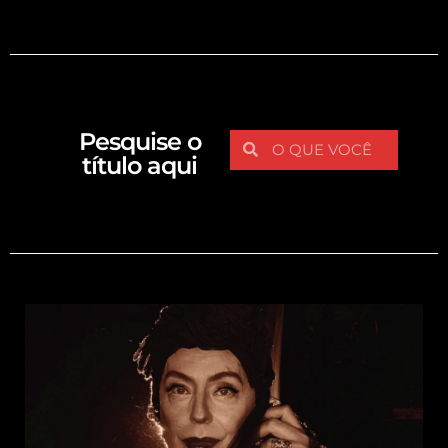
Pesquise o
título aqui