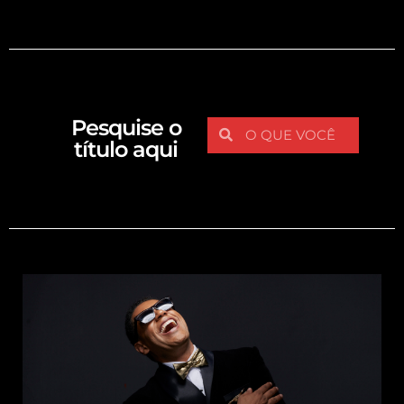
Pesquise o
título aqui