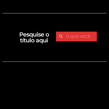
Pesquise o
título aqui