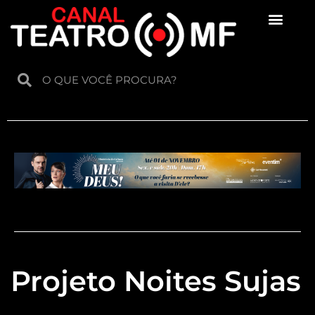
Para crianças
Projeto Noites Sujas