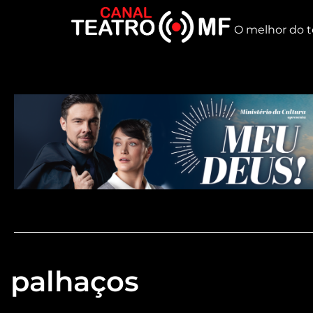
O melhor do t
palhaços