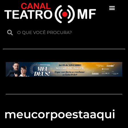
Para crianças
meucorpoestaaqui