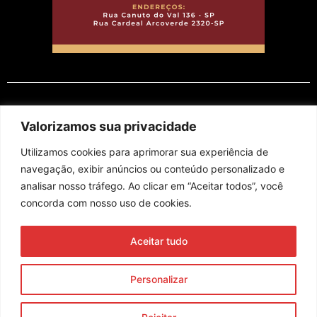
EM CARTAZ
Valorizamos sua privacidade
Utilizamos cookies para aprimorar sua experiência de
navegação, exibir anúncios ou conteúdo personalizado e
analisar nosso tráfego. Ao clicar em “Aceitar todos”, você
concorda com nosso uso de cookies.
Assine nossa newsletter
Aceitar tudo
Enviar
Personalizar
© 2023 Morente Forte. Todos os direitos reservados