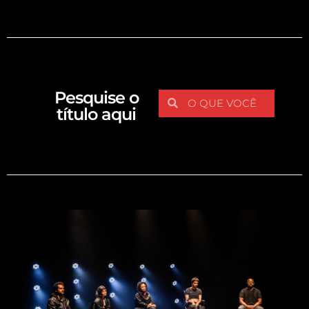
Pesquise o
título aqui