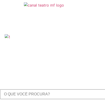
O melhor do tea
Mariana Grandi
Pesquise o título aqui