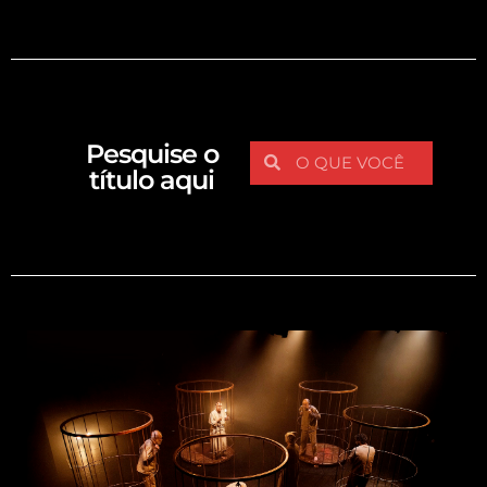
Pesquise o
título aqui