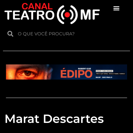
Para crianças
Marat Descartes