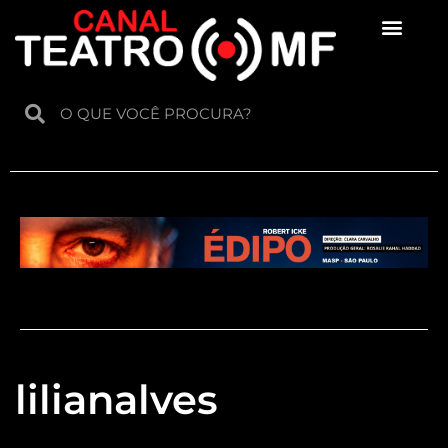
Para crianças
lilianalves