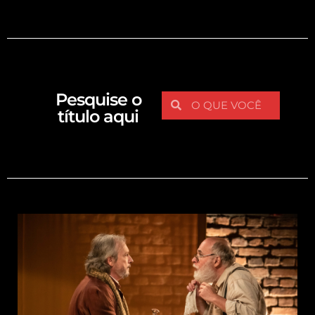
Pesquise o
título aqui