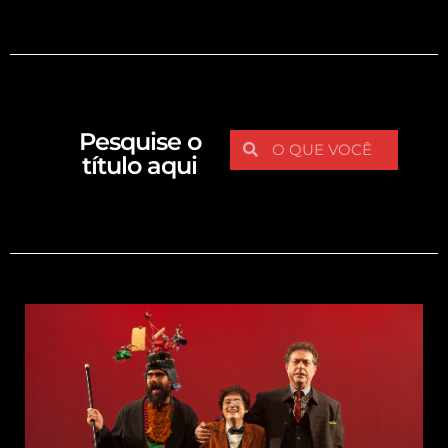
Pesquise o
título aqui