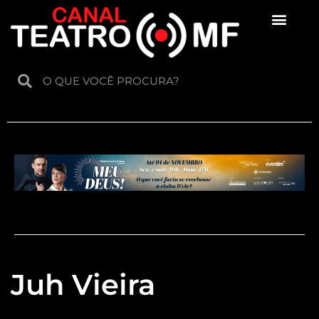
Para crianças
Juh Vieira