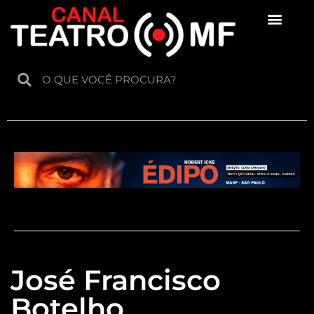
Para crianças
José Francisco
Botelho