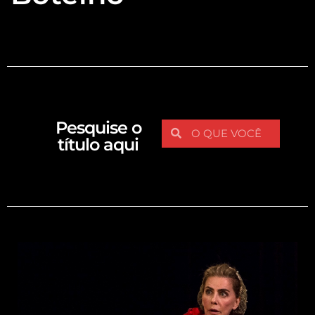
Pesquise o
título aqui