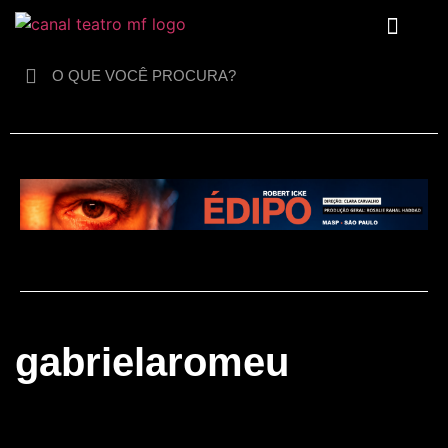
Para crianças
gabrielaromeu