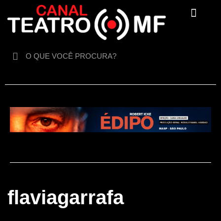
Para crianças
flaviagarrafa