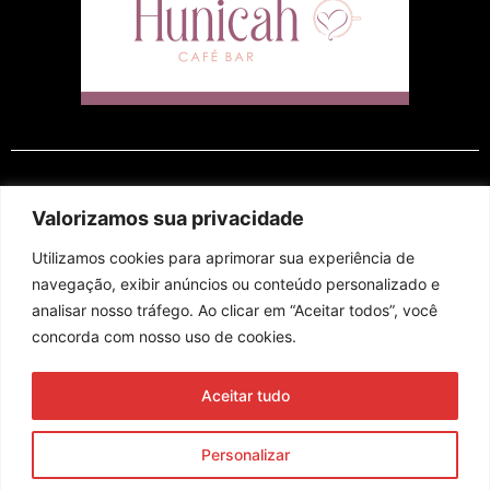
EM CARTAZ
Valorizamos sua privacidade
Utilizamos cookies para aprimorar sua experiência de
navegação, exibir anúncios ou conteúdo personalizado e
analisar nosso tráfego. Ao clicar em “Aceitar todos”, você
concorda com nosso uso de cookies.
Assine nossa newsletter
Aceitar tudo
Enviar
Personalizar
© 2023 Morente Forte. Todos os direitos reservados