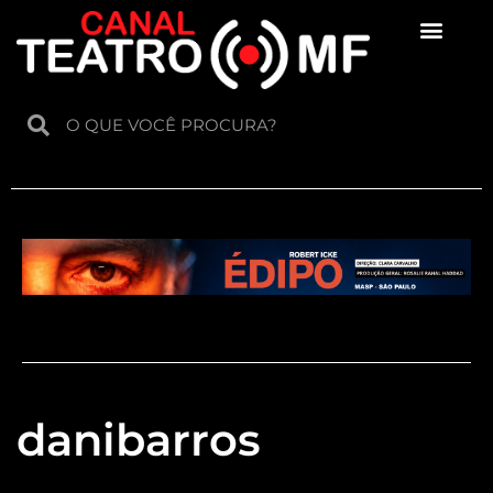
Para crianças
danibarros