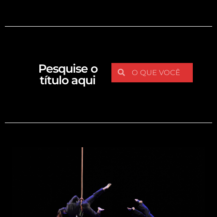
Pesquise o
título aqui