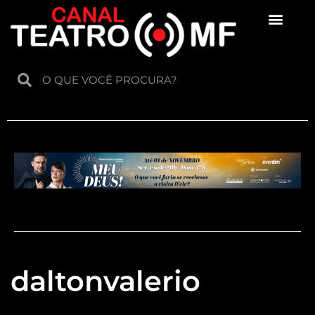
Para crianças
daltonvalerio