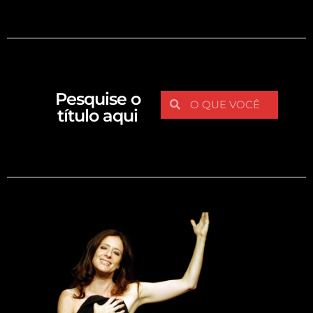
Pesquise o
título aqui