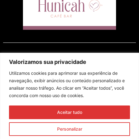
EM CARTAZ
Valorizamos sua privacidade
Utilizamos cookies para aprimorar sua experiência de
navegação, exibir anúncios ou conteúdo personalizado e
analisar nosso tráfego. Ao clicar em “Aceitar todos”, você
concorda com nosso uso de cookies.
Assine nossa newsletter
Aceitar tudo
Enviar
Personalizar
© 2023 Morente Forte. Todos os direitos reservados