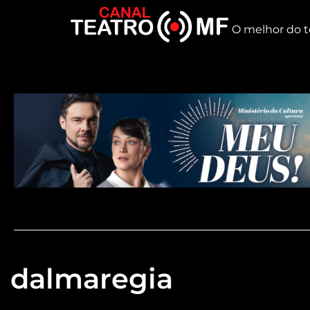
O melhor do t
dalmaregia