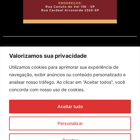
EM CARTAZ
Valorizamos sua privacidade
Utilizamos cookies para aprimorar sua experiência de
navegação, exibir anúncios ou conteúdo personalizado e
analisar nosso tráfego. Ao clicar em “Aceitar todos”, você
concorda com nosso uso de cookies.
Assine nossa newsletter
Aceitar tudo
Enviar
Personalizar
© 2023 Morente Forte. Todos os direitos reservados