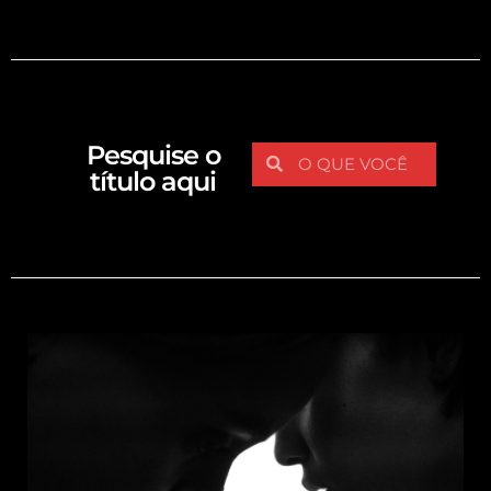
Pesquise o
título aqui