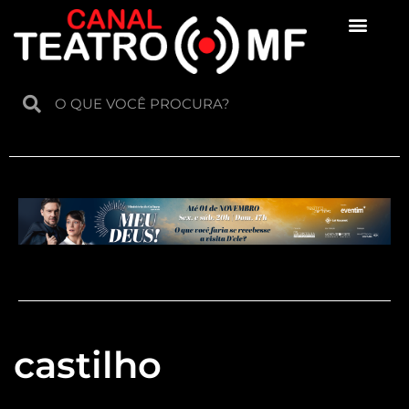
Para crianças
castilho