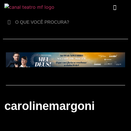
Para crianças
carolinemargoni