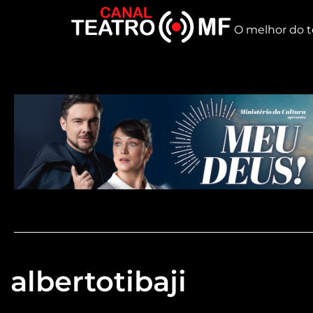
O melhor do t
albertotibaji