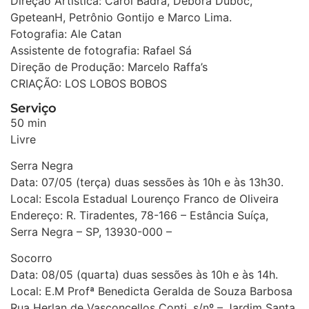
Direção Artística: Carol Badra, Débora Duboc,
GpeteanH, Petrônio Gontijo e Marco Lima.
Fotografia: Ale Catan
Assistente de fotografia: Rafael Sá
Direção de Produção: Marcelo Raffa’s
CRIAÇÃO: LOS LOBOS BOBOS
Serviço
50 min
Livre
Serra Negra
Data: 07/05 (terça) duas sessões às 10h e às 13h30.
Local: Escola Estadual Lourenço Franco de Oliveira
Endereço: R. Tiradentes, 78-166 – Estância Suíça,
Serra Negra – SP, 13930-000 –
Socorro
Data: 08/05 (quarta) duas sessões às 10h e às 14h.
Local: E.M Profª Benedicta Geralda de Souza Barbosa
Rua Herlan de Vasconcellos Conti, s/nº – Jardim Santa