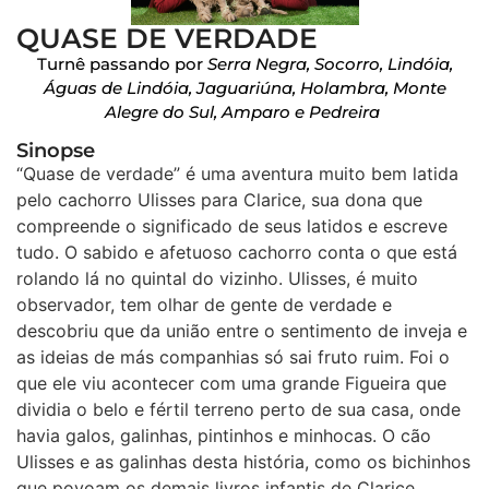
QUASE DE VERDADE
Turnê passando por
Serra Negra, Socorro, Lindóia,
Águas de Lindóia, Jaguariúna, Holambra, Monte
Alegre do Sul, Amparo e Pedreira
Sinopse
“Quase de verdade” é uma aventura muito bem latida
pelo cachorro Ulisses para Clarice, sua dona que
compreende o significado de seus latidos e escreve
tudo. O sabido e afetuoso cachorro conta o que está
rolando lá no quintal do vizinho. Ulisses, é muito
observador, tem olhar de gente de verdade e
descobriu que da união entre o sentimento de inveja e
as ideias de más companhias só sai fruto ruim. Foi o
que ele viu acontecer com uma grande Figueira que
dividia o belo e fértil terreno perto de sua casa, onde
havia galos, galinhas, pintinhos e minhocas. O cão
Ulisses e as galinhas desta história, como os bichinhos
que povoam os demais livros infantis de Clarice