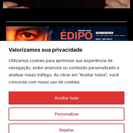
Valorizamos sua privacidade
Utilizamos cookies para aprimorar sua experiência de
navegação, exibir anúncios ou conteúdo personalizado e
analisar nosso tráfego. Ao clicar em “Aceitar todos”, você
concorda com nosso uso de cookies.
Assine nossa newsletter
Aceitar tudo
Enviar
Personalizar
© 2023 Morente Forte. Todos os direitos reservados
Rejeitar
Política de Privacidade e Termos de Uso