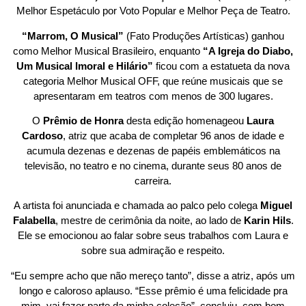
Melhor Espetáculo por Voto Popular e Melhor Peça de Teatro.
“Marrom, O Musical”
(Fato Produções Artísticas) ganhou
como Melhor Musical Brasileiro, enquanto
“A Igreja do Diabo,
Um Musical Imoral e Hilário”
ficou com a estatueta da nova
categoria Melhor Musical OFF, que reúne musicais que se
apresentaram em teatros com menos de 300 lugares.
O
Prêmio de Honra
desta edição homenageou
Laura
Cardoso
, atriz que acaba de completar 96 anos de idade e
acumula dezenas e dezenas de papéis emblemáticos na
televisão, no teatro e no cinema, durante seus 80 anos de
carreira.
A artista foi anunciada e chamada ao palco pelo colega
Miguel
Falabella
, mestre de cerimônia da noite, ao lado de
Karin Hils
.
Ele se emocionou ao falar sobre seus trabalhos com Laura e
sobre sua admiração e respeito.
“Eu sempre acho que não mereço tanto”, disse a atriz, após um
longo e caloroso aplauso. “Esse prêmio é uma felicidade pra
mim, vai fazer parte da minha coleção”, concluiu, com bom