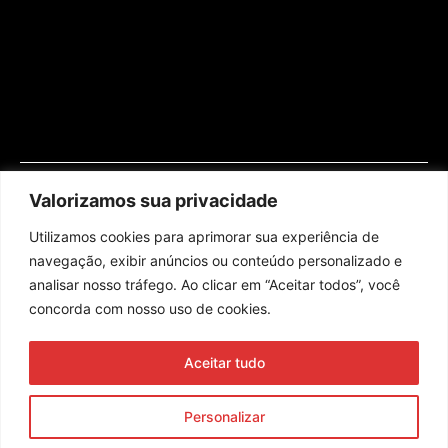
Valorizamos sua privacidade
Utilizamos cookies para aprimorar sua experiência de
navegação, exibir anúncios ou conteúdo personalizado e
analisar nosso tráfego. Ao clicar em “Aceitar todos”, você
concorda com nosso uso de cookies.
Assine nossa newsletter
Aceitar tudo
Enviar
Personalizar
© 2023 Morente Forte. Todos os direitos reservados