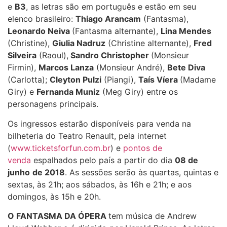
e
B3
, as letras são em português e estão em seu
elenco brasileiro:
Thiago Arancam
(Fantasma),
Leonardo Neiva
(Fantasma alternante),
Lina Mendes
(Christine),
Giulia Nadruz
(Christine alternante),
Fred
Silveira
(Raoul),
Sandro Christopher
(Monsieur
Firmin),
Marcos Lanza
(Monsieur André),
Bete Diva
(Carlotta);
Cleyton Pulzi
(Piangi),
Taís Víera
(Madame
Giry) e
Fernanda Muniz
(Meg Giry) entre os
personagens principais.
Os ingressos estarão disponíveis para venda na
bilheteria do Teatro Renault, pela internet
(
www.ticketsforfun.com.br
) e
pontos de
venda
espalhados pelo país a partir do dia
08 de
junho
de 2018
. As sessões serão às quartas, quintas e
sextas, às 21h; aos sábados, às 16h e 21h; e aos
domingos, às 15h e 20h.
O FANTASMA DA ÓPERA
tem música de Andrew