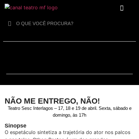
Para crianças
NÃO ME ENTREGO, NÃO!
Teatro Sesc Interlagos – 17, 18 e 19 de abril. Sexta, sábado e
domingo, às 17h
Sinopse
O espetáculo sintetiza a trajetória do ator nos palcos