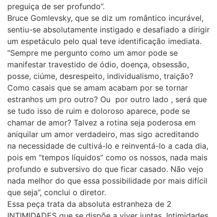
preguiça de ser profundo”.
Bruce Gomlevsky, que se diz um romântico incurável,
sentiu-se absolutamente instigado e desafiado a dirigir
um espetáculo pelo qual teve identificação imediata.
“Sempre me pergunto como um amor pode se
manifestar travestido de ódio, doença, obsessão,
posse, ciúme, desrespeito, individualismo, traição?
Como casais que se amam acabam por se tornar
estranhos um pro outro? Ou por outro lado , será que
se tudo isso de ruim e doloroso aparece, pode se
chamar de amor? Talvez a rotina seja poderosa em
aniquilar um amor verdadeiro, mas sigo acreditando
na necessidade de cultivá-lo e reinventá-lo a cada dia,
pois em “tempos líquidos” como os nossos, nada mais
profundo e subversivo do que ficar casado. Não vejo
nada melhor do que essa possibilidade por mais difícil
que seja”, conclui o diretor.
Essa peça trata da absoluta estranheza de 2
INTIMIDADES que se dispõe a viver juntas. Intimidades