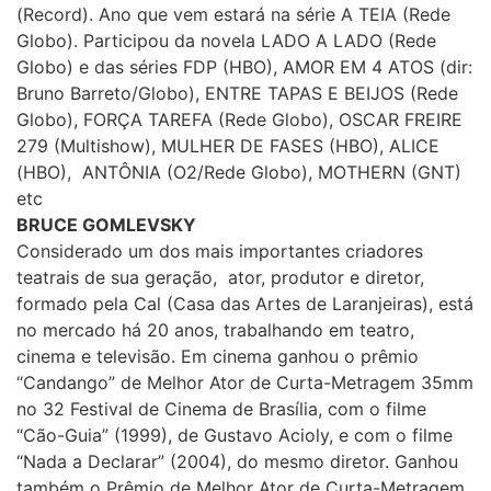
(Record). Ano que vem estará na série A TEIA (Rede
Globo). Participou da novela LADO A LADO (Rede
Globo) e das séries FDP (HBO), AMOR EM 4 ATOS (dir:
Bruno Barreto/Globo), ENTRE TAPAS E BEIJOS (Rede
Globo), FORÇA TAREFA (Rede Globo), OSCAR FREIRE
279 (Multishow), MULHER DE FASES (HBO), ALICE
(HBO), ANTÔNIA (O2/Rede Globo), MOTHERN (GNT)
etc
BRUCE GOMLEVSKY
Considerado um dos mais importantes criadores
teatrais de sua geração, ator, produtor e diretor,
formado pela Cal (Casa das Artes de Laranjeiras), está
no mercado há 20 anos, trabalhando em teatro,
cinema e televisão. Em cinema ganhou o prêmio
“Candango” de Melhor Ator de Curta-Metragem 35mm
no 32 Festival de Cinema de Brasília, com o filme
“Cão-Guia” (1999), de Gustavo Acioly, e com o filme
“Nada a Declarar” (2004), do mesmo diretor. Ganhou
também o Prêmio de Melhor Ator de Curta-Metragem