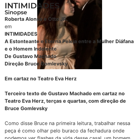
INTIMIDADES
Sinopse
Roberta Alonso e Otto JR.
em
INTIMIDADES
A Estonteante e Eterna Peleja entre a Mulher Diáfana
e o Homem Indolente
De Gustavo Machado
Direção Bruce Gomlevsky
Em cartaz no Teatro Eva Herz
Terceiro texto de Gustavo Machado em cartaz no
Teatro Eva Herz, terças e quartas, com direção de
Bruce Gomlevsky
Como disse Bruce na primeira leitura, trabalhar nessa
peça é como olhar pelo buraco da fechadura onde
podemos ver flashes da vida desse casal, um homem