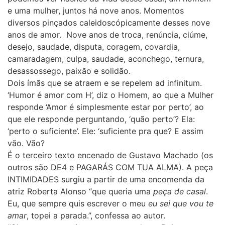
e uma mulher, juntos há nove anos. Momentos
diversos pinçados caleidoscópicamente desses nove
anos de amor. Nove anos de troca, renúncia, ciúme,
desejo, saudade, disputa, coragem, covardia,
camaradagem, culpa, saudade, aconchego, ternura,
desassossego, paixão e solidão.
Dois ímãs que se atraem e se repelem ad infinitum.
‘Humor é amor com H’, diz o Homem, ao que a Mulher
responde ‘Amor é simplesmente estar por perto’, ao
que ele responde perguntando, ‘quão perto’? Ela:
‘perto o suficiente’. Ele: ‘suficiente pra que? E assim
vão. Vão?
É o terceiro texto encenado de Gustavo Machado (os
outros são DE4 e PAGARÁS COM TUA ALMA). A peça
INTIMIDADES surgiu a partir de uma encomenda da
atriz Roberta Alonso “que queria uma
peça de casal
.
Eu, que sempre quis escrever o meu
eu sei que vou te
amar
, topei a parada.”, confessa ao autor.