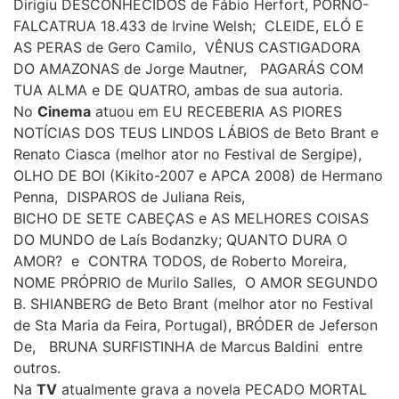
Dirigiu DESCONHECIDOS de Fábio Herfort, PORNÔ-
FALCATRUA 18.433 de Irvine Welsh; CLEIDE, ELÓ E
AS PERAS de Gero Camilo, VÊNUS CASTIGADORA
DO AMAZONAS de Jorge Mautner, PAGARÁS COM
TUA ALMA e DE QUATRO, ambas de sua autoria.
No
Cinema
atuou em EU RECEBERIA AS PIORES
NOTÍCIAS DOS TEUS LINDOS LÁBIOS de Beto Brant e
Renato Ciasca (melhor ator no Festival de Sergipe),
OLHO DE BOI (Kikito-2007 e APCA 2008) de Hermano
Penna, DISPAROS de Juliana Reis,
BICHO DE SETE CABEÇAS e AS MELHORES COISAS
DO MUNDO de Laís Bodanzky; QUANTO DURA O
AMOR? e CONTRA TODOS, de Roberto Moreira,
NOME PRÓPRIO de Murilo Salles, O AMOR SEGUNDO
B. SHIANBERG de Beto Brant (melhor ator no Festival
de Sta Maria da Feira, Portugal), BRÓDER de Jeferson
De, BRUNA SURFISTINHA de Marcus Baldini entre
outros.
Na
TV
atualmente grava a novela PECADO MORTAL