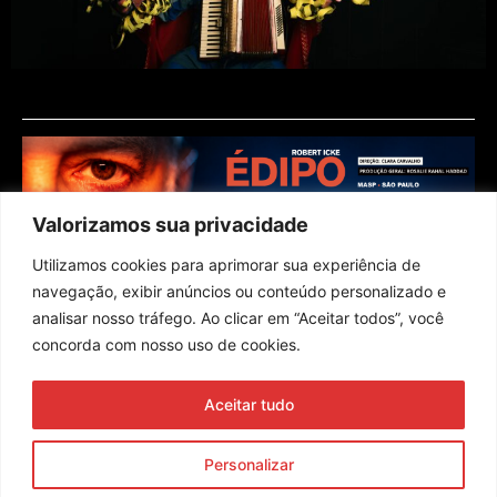
Valorizamos sua privacidade
Utilizamos cookies para aprimorar sua experiência de
navegação, exibir anúncios ou conteúdo personalizado e
analisar nosso tráfego. Ao clicar em “Aceitar todos”, você
concorda com nosso uso de cookies.
Assine nossa newsletter
Aceitar tudo
Enviar
Personalizar
© 2023 Morente Forte. Todos os direitos reservados