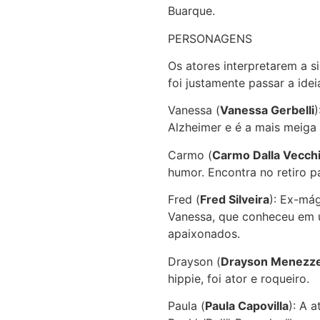
Buarque.
PERSONAGENS
Os atores interpretarem a 
foi justamente passar a ide
Vanessa (
Vanessa Gerbelli
Alzheimer e é a mais meiga 
Carmo (
Carmo Dalla Vecch
humor. Encontra no retiro 
Fred (
Fred Silveira
): Ex-mág
Vanessa, que conheceu em u
apaixonados.
Drayson (
Drayson Menezz
hippie, foi ator e roqueiro.
Paula (
Paula Capovilla
): A 