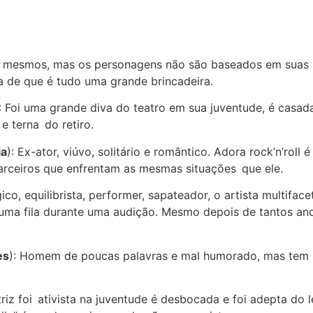
si mesmos, mas os personagens não são baseados em suas p
ia de que é tudo uma grande brincadeira.
): Foi uma grande diva do teatro em sua juventude, é casa
e terna do retiro.
ia
): Ex-ator, viúvo, solitário e romântico. Adora rock’n’roll 
parceiros que enfrentam as mesmas situações que ele.
ico, equilibrista, performer, sapateador, o artista multifa
ma fila durante uma audição. Mesmo depois de tantos ano
es
): Homem de poucas palavras e mal humorado, mas tem
atriz foi ativista na juventude é desbocada e foi adepta do