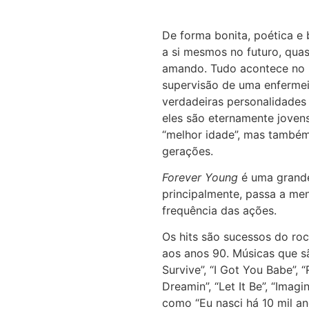
De forma bonita, poética 
a si mesmos no futuro, quas
amando. Tudo acontece no p
supervisão de uma enfermei
verdadeiras personalidades
eles são eternamente joven
“melhor idade”, mas també
gerações.
Forever Young
é uma grande
principalmente, passa a me
frequência das ações.
Os hits são sucessos do ro
aos anos 90. Músicas que são
Survive”, “I Got You Babe”, “
Dreamin”, “Let It Be”, “Ima
como “Eu nasci há 10 mil an