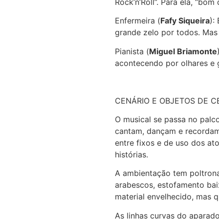
Rock’n’Roll”. Para ela, “bo
Enfermeira (
Fafy Siqueira
):
grande zelo por todos. Mas 
Pianista (
Miguel Briamonte
acontecendo por olhares e 
CENÁRIO E OBJETOS DE C
O musical se passa no palco
cantam, dançam e recordam
entre fixos e de uso dos at
histórias.
A ambientação tem poltrona
arabescos, estofamento bai
material envelhecido, mas q
As linhas curvas do aparado