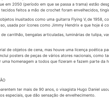
que em 2050 (período em que se passa a trama) estão des
tecidos feitos a mão de crochet foram envelhecidos, ting
jetos inusitados como uma guitarra Flying V, de 1958, co
so, usada por ícones como Jimmy Hendrix e que hoje é co
 carrilhão, bengalas articuladas, luminárias de tulipa, vas
ial de objetos de cena, mas houve uma licença poética p
inclui posters de peças de vários atores nacionais, como
ar uma homenagem a todos que fizeram e fazem parte da hist
ÇÃO
parentem ter mais de 90 anos, o visagista Hugo Daniel u
dutos especiais, que dão sensação de envelhecimento.