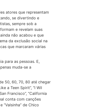
es atores que representam
tando, se divertindo e
tistas, sempre sob a
nsformam e revelam suas
o ainda não acabou e que
ema da exclusão social na
icas que marcaram várias
a para as pessoas. E,
 apenas muda-se a
e 50, 60, 70, 80 até chegar
e a Teen Spirit”, “I Wil
San Francisco”, “California
ional conta com canções
e “Valsinha” de Chico