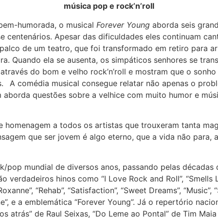
música pop e rock’n’roll
e bem-humorada, o musical
Forever Young
aborda seis grand
e centenários. Apesar das dificuldades eles continuam can
alco de um teatro, que foi transformado em retiro para ar
ra. Quando ela se ausenta, os simpáticos senhores se tra
 através do bom e velho rock’n’roll e mostram que o sonh
s. A comédia musical consegue relatar não apenas o probl
m aborda questões sobre a velhice com muito humor e mús
 homenagem a todos os artistas que trouxeram tanta magi
nsagem que ser jovem é algo eterno, que a vida não para,
ck/pop mundial de diversos anos, passando pelas décadas d
 verdadeiros hinos como “I Love Rock and Roll”, “Smells Lik
Roxanne”, “Rehab”, “Satisfaction”, “Sweet Dreams”, “Music”, “
gine”, e a emblemática “Forever Young”. Já o repertório nac
os atrás” de Raul Seixas, “Do Leme ao Pontal” de Tim Maia 