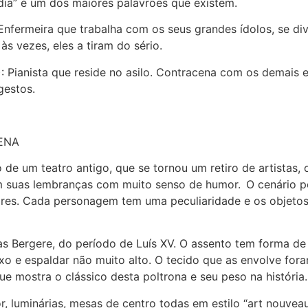
m dia” é um dos maiores palavrões que existem.
 Enfermeira que trabalha com os seus grandes ídolos, se div
às vezes, eles a tiram do sério.
): Pianista que reside no asilo. Contracena com os demais 
gestos.
ENA
 de um teatro antigo, que se tornou um retiro de artistas
 suas lembranças com muito senso de humor. O cenário po
ores. Cada personagem tem uma peculiaridade e os objetos
s Bergere, do período de Luís XV. O assento tem forma d
xo e espaldar não muito alto. O tecido que as envolve for
ue mostra o clássico desta poltrona e seu peso na história.
r, luminárias, mesas de centro todas em estilo “art nouve