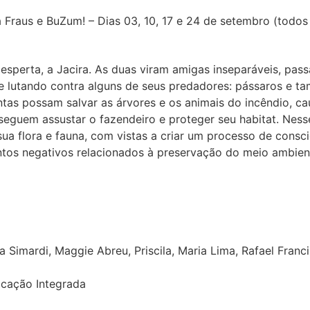
 Fraus e BuZum! – Dias 03, 10, 17 e 24 de setembro (todos
 esperta, a Jacira. As duas viram amigas inseparáveis, pas
 lutando contra alguns de seus predadores: pássaros e tam
tas possam salvar as árvores e os animais do incêndio, c
nseguem assustar o fazendeiro e proteger seu habitat. Nes
 sua flora e fauna, com vistas a criar um processo de cons
ntos negativos relacionados à preservação do meio ambien
via Simardi, Maggie Abreu, Priscila, Maria Lima, Rafael Fran
icação Integrada