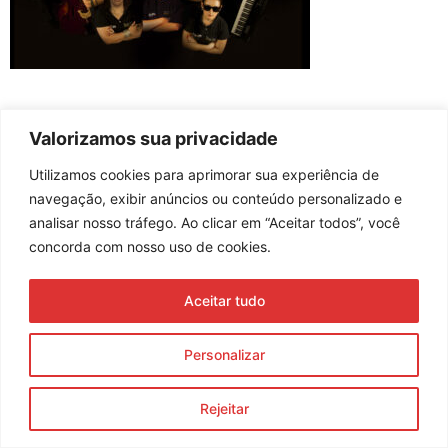
Valorizamos sua privacidade
Assine nossa newsletter
Utilizamos cookies para aprimorar sua experiência de
navegação, exibir anúncios ou conteúdo personalizado e
analisar nosso tráfego. Ao clicar em “Aceitar todos”, você
concorda com nosso uso de cookies.
Enviar
Aceitar tudo
© 2023 Morente Forte. Todos os direitos reservados
Política de Privacidade e Termos de Uso
Personalizar
Rejeitar